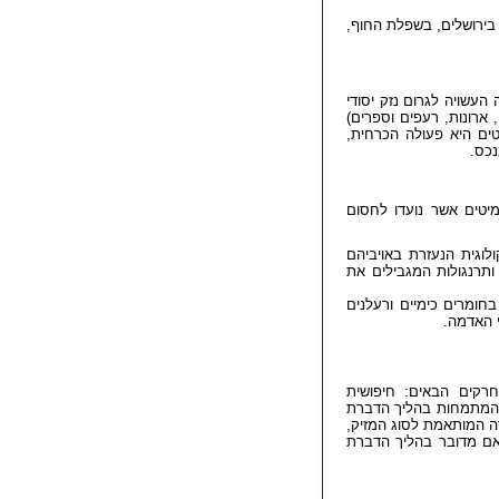
 בירושלים, בשפלת החוף,
העשויה לגרום נזק יסודי
ארונות, רעפים וספרים)
טים היא פעולה הכרחית,
נכס.
יטים אשר נועדו לחסום
לוגית הנעזרת באויביהם
ותרנגולות המגבילים את
חומרים כימיים ורעלנים
 האדמה.
רקים הבאים: חיפושית
ות המתמחות בהליך הדברת
ה המותאמת לסוג המזיק,
 אם מדובר בהליך הדברת