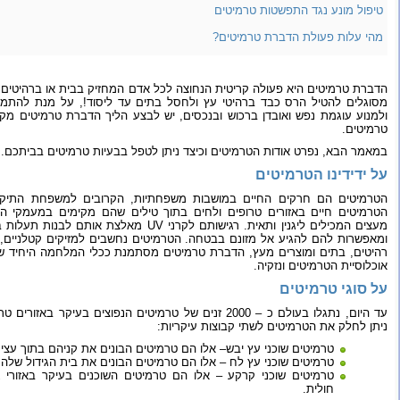
טיפול מונע נגד התפשטות טרמיטים
מהי עלות פעולת הדברת טרמיטים?
הדברת טרמיטים היא פעולה קריטית הנחוצה לכל אדם המחזיק בבית או ברהיטים 
מסוגלים להטיל הרס כבד ברהיטי עץ ולחסל בתים עד ליסוד!, על מנת להתמו
ולמנוע עוגמת נפש ואובדן ברכוש ובנכסים, יש לבצע הליך הדברת טרמיטים מק
טרמיטים.
במאמר הבא, נפרט אודות הטרמיטים וכיצד ניתן לטפל בבעיות טרמיטים בביתכם.
על ידידינו הטרמיטים
הטרמיטים הם חרקים החיים במושבות משפחתיות, הקרובים למשפחת התיקנים
הטרמיטים חיים באזורים טרופים ולחים בתוך טילים שהם מקימים במעמקי האד
מעצים המכילים ליגנין ותאית. רגישותם לקרני UV מאלצ
ומאפשרות להם להגיע אל מזונם בבטחה. הטרמיטים נחשבים למזיקים קטלניים,
רהיטים, בתים ומוצרים מעץ, הדברת טרמיטים מסתמנת ככלי המלחמה היחיד 
אוכלוסיית הטרמיטים ונזקיה.
על סוגי טרמיטים
עד היום, נתגלו בעולם כ – 2000 זנים של טרמיטים הנפוצים בעיקר ב
ניתן לחלק את הטרמיטים לשתי קבוצות עיקריות:
טרמיטים שוכני עץ יבש– אלו הם טרמיטים הבונים את קניהם בתוך עצים
טרמיטים שוכני עץ לח – אלו הם טרמיטים הבונים את בית הגידול שלה
טרמיטים שוכני קרקע – אלו הם טרמיטים השוכנים בעיקר באזורי ג
חולית.