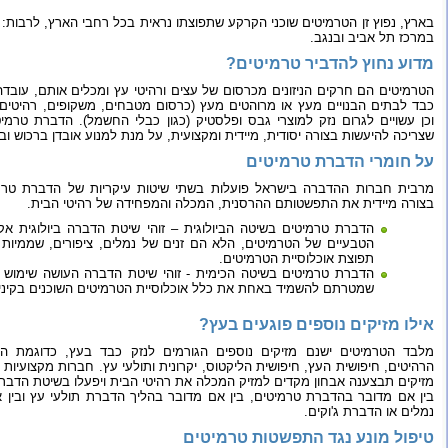
בארץ, נפוץ זן הטרמיטים שוכני הקרקע שתפוצתו נראית בכל רחבי הארץ, לרבות:
במרכז תל אביב ובנגב.
מדוע נחוץ להדביר טרמיטים?
הטרמיטים הם חרקים הניזונים מכרסום של עצים ורהיטי עץ ומכלים אותם, עובדה 
כבד לבתים הבנויים מעץ או מרוהטים מעץ (כרסום מטבחים, משקופים, רהיטים, 
וכן עשויים לגרום נזק למוצרי גבס ופלסטיק (כגון כבלי החשמל). הדברת טרמי
שצריכה להיעשות בצורה יסודית, מיידית ומקצועית, על מנת למנוע אובדן ברכוש וב
על חומרי הדברת טרמיטים
מרבית חברות ההדברה בישראל פועלות בשתי שיטות עיקריות של הדברת טרמ
בצורה מיידית את התפשטותם ההרסנית, המכלה והמפחידה של רהיטי הבית.
הדברת טרמיטים בשיטה הביולוגית – זוהי שיטת הדברה ביולוגית אקו
הטבעיים של הטרמיטים, הלא הם זנים של נמלים, ציפורים, שממיות 
תפוצת אוכלוסיית הטרמיטים.
הדברת טרמיטים בשיטה הכימית - זוהי שיטת הדברה העושה שימוש ב
שמטרתם להשמיד באחת את כלל אוכלוסיית הטרמיטים השוכנים בקיני
אילו מזיקים נוספים פוגעים בעץ?
מלבד הטרמיטים ישנם מזיקים נוספים הגורמים לנזק כבד בעץ, כדוגמת הח
הרהיטים, חיפושית העץ, חיפושית הליקטוס, יקרונית ותולעי עץ. חברות מקצועי
מזיקים תבצענה אבחון מקדים למזיק המכלה את רהיטי הבית ויפעלו בשיטת הדבר
בין אם מדובר בהדברת טרמיטים, בין אם מדובר בהליך הדברת תולעי עץ ובין
נמלים או הדברת ג'וקים.
טיפול מונע נגד התפשטות טרמיטים